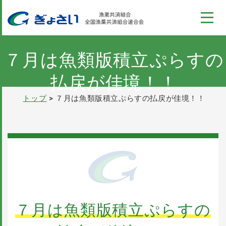
このページの本文へ
コンテンツ
ぎょさい制度
７月は魚類版積立ぷらすの
払戻が佳境！！
漁業収入安定対策事業
トップ
７月は魚類版積立ぷらすの払戻が佳境！！
全国の漁業共済組合の情報
ぎょさいれんの概要
採用情報
７月は魚類版積立ぷらすの
パンフレット
お問い合わせ