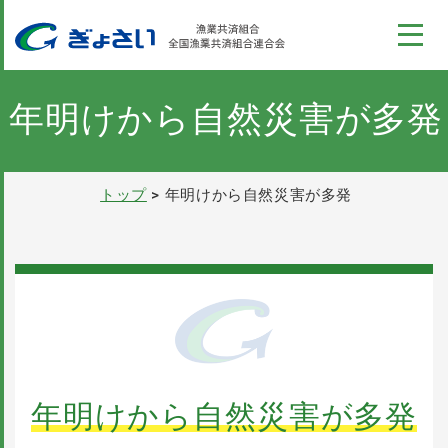
このページの本文へ
コンテンツ
ぎょさい制度
年明けから自然災害が多発
漁業収入安定対策事業
トップ
年明けから自然災害が多発
全国の漁業共済組合の情報
ぎょさいれんの概要
採用情報
年明けから自然災害が多発
パンフレット
お問い合わせ