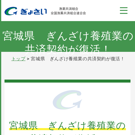
このページの本文へ
コンテンツ
ぎょさい制度
宮城県 ぎんざけ養殖業の
共済契約が復活！
漁業収入安定対策事業
トップ
宮城県 ぎんざけ養殖業の共済契約が復活！
全国の漁業共済組合の情報
ぎょさいれんの概要
採用情報
宮城県 ぎんざけ養殖業の
パンフレット
お問い合わせ