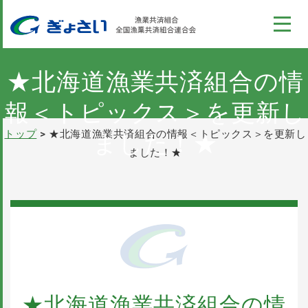
このページの本文へ
コンテンツ
ぎょさい制度
★北海道漁業共済組合の情
報＜トピックス＞を更新し
漁業収入安定対策事業
トップ
★北海道漁業共済組合の情報＜トピックス＞を更新し
ました！★
ました！★
全国の漁業共済組合の情報
ぎょさいれんの概要
採用情報
パンフレット
お問い合わせ
★北海道漁業共済組合の情