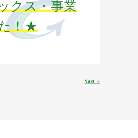
ックス・事業
た！★
Next ＞