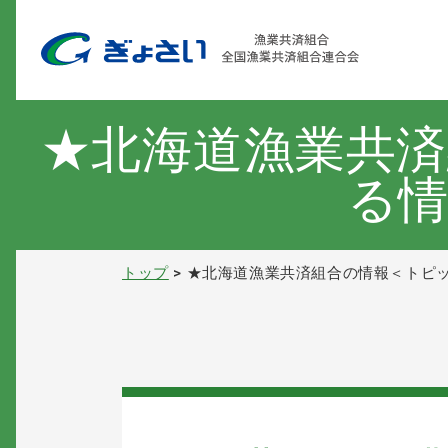
★北海道漁業共
る
トップ
★北海道漁業共済組合の情報＜トピ