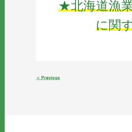
★北海道漁
に関
＜ Previous