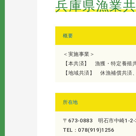
兵庫県漁業
概要
＜実施事業＞
【本共済】
漁獲・特定養殖
【地域共済】
休漁補償共済
所在地
〒673-0883
明石市中崎1-2-
TEL：078(919)1256