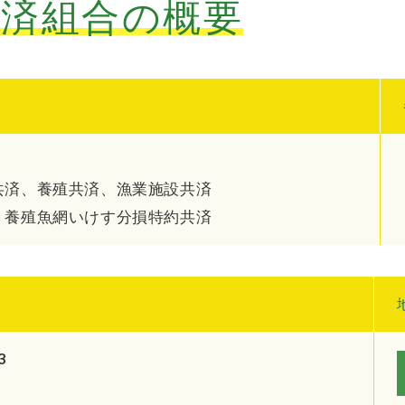
共済組合の概要
共済、養殖共済、漁業施設共済
、養殖魚網いけす分損特約共済
3