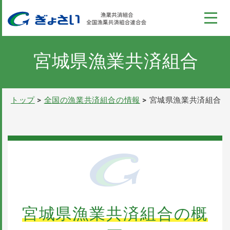
このページの本文へ
コンテンツ
ぎょさい制度
宮城県漁業共済組合
漁業収入安定対策事業
トップ
全国の漁業共済組合の情報
宮城県漁業共済組合
全国の漁業共済組合の情報
ぎょさいれんの概要
採用情報
宮城県漁業共済組合の概
パンフレット
お問い合わせ