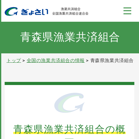
このページの本文へ
コンテンツ
ぎょさい制度
青森県漁業共済組合
漁業収入安定対策事業
トップ
全国の漁業共済組合の情報
青森県漁業共済組合
全国の漁業共済組合の情報
ぎょさいれんの概要
採用情報
青森県漁業共済組合の概
パンフレット
お問い合わせ