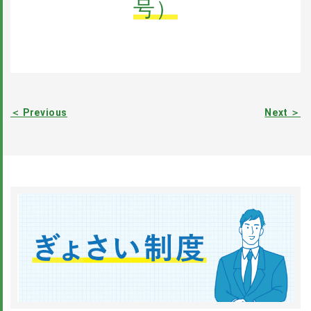
号）
＜ Previous
Next ＞