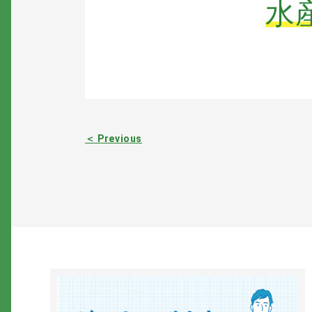
水
＜ Previous